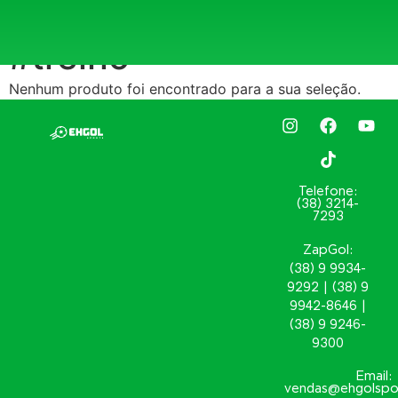
Início
/ Produtos marcados com a tag “#treino”
#treino
Nenhum produto foi encontrado para a sua seleção.
Telefone:
(38) 3214-
7293
ZapGol:
(38) 9 9934-
9292 | (38) 9
9942-8646 |
(38) 9 9246-
9300
Email:
vendas@ehgolspo