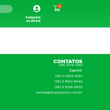
0
Cadastre
ou Entre
Contato
Blog
CONTATOS
(38) 3214-7293
ZapGol:
(38) 9 9934-9292
(38) 9 9942-8646
(38) 9 9246-9300
vendas@ehgolsports.com.br