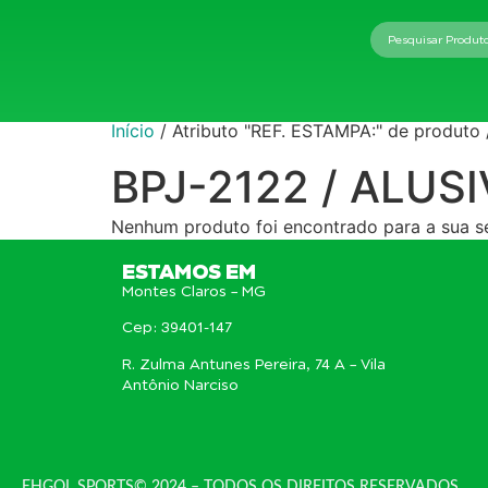
Início
Produtos
Início
/ Atributo "REF. ESTAMPA:" de produ
BPJ-2122 / ALU
Nenhum produto foi encontrado para a sua s
ESTAMOS EM
Montes Claros – MG
Cep: 39401-147
R. Zulma Antunes Pereira, 74 A – Vila
Antônio Narciso
EHGOL SPORTS© 2024 – TODOS OS DIREITOS RESERVADOS