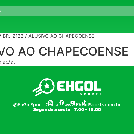
Catálogos BPJ
Simulador
Franquias
Quem Somos
to / BPJ-2122 / ALUSIVO AO CHAPECOENSE
SIVO AO CHAPECOENSE
eleção.
@EhGolSportsOficial | www.EhGolSports.com.br
Segunda a sexta | 7:00 – 18:00