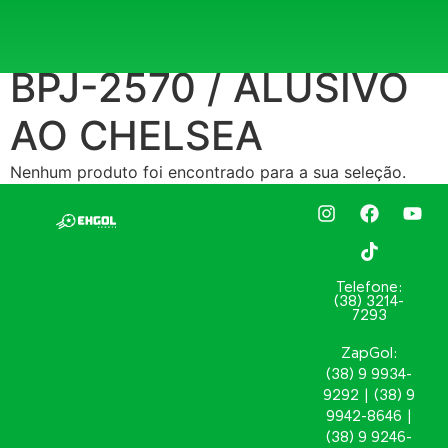
Início
/ Atributo "REF. ESTAMPA:" de produto / BPJ-2570
/ ALUSIVO AO CHELSEA
BPJ-2570 / ALUSIVO
AO CHELSEA
Nenhum produto foi encontrado para a sua seleção.
Telefone:
(38) 3214-
7293
ZapGol:
(38) 9 9934-
9292 | (38) 9
9942-8646 |
(38) 9 9246-