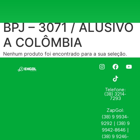
Início
/ Atributo "REF. ESTAMPA:" de produto / BPJ –
3071 / ALUSIVO A COLÔMBIA
BPJ – 3071 / ALUSIVO
A COLÔMBIA
Nenhum produto foi encontrado para a sua seleção.
Telefone:
(38) 3214-
7293
ZapGol:
(38) 9 9934-
9292 | (38) 9
9942-8646 |
(38) 9 9246-