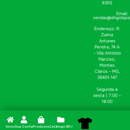
9300
Email:
vendas@ehgolspo
Endereço: R.
Zulma
Antunes
Pereira, 74 A
– Vila Antônio
Narciso,
Montes
Claros – MG,
39401-147
Segunda a
sexta | 7:00 –
18:00
Início
Sua Conta
Produtos
Catálogo BPJ