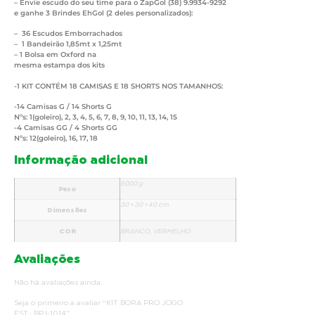
– Envie escudo do seu time para o ZapGol (38) 9.9934-9292
e ganhe 3 Brindes EhGol (2 deles personalizados):
– 36 Escudos Emborrachados
– 1 Bandeirão 1,85mt x 1,25mt
– 1 Bolsa em Oxford na
mesma estampa dos kits
-1 KIT CONTÉM 18 CAMISAS E 18 SHORTS NOS TAMANHOS:
-14 Camisas G / 14 Shorts G
Nºs: 1(goleiro), 2, 3, 4, 5, 6, 7, 8, 9, 10, 11, 13, 14, 15
-4 Camisas GG / 4 Shorts GG
Nºs: 12(goleiro), 16, 17, 18
Informação adicional
5000 g
Peso
30 × 30 × 40 cm
Dimensões
COR
BRANCO, VERMELHO
Avaliações
Não há avaliações ainda.
Seja o primeiro a avaliar “KIT BORA PRO JOGO
EST.: BPJ-1014”