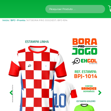
Início
/
BPJ - Pronto
/ KIT BORA PRO JOGOEST.: BPJ-1014