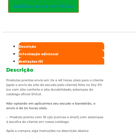
Adicionar ao carrinho
Descrição
Informação adicional
Avaliações (0)
Descrição
Produtos prontos envio em 24 a 48 horas úteis para o cliente
(após o envio da arte do escudo pelo cliente) feito no Dry-Fit
Ice com alto conforto e alta durabilidade, estampas do
catálogo oficial EhGol.
Não optando em aplicarmos seu escudo e bandeirão, o
envio é de 24 horas úteis.
– Produto pronto com 18 cjts (camisa e short) com estampas
à escolha do cliente em nosso catálogo.
Após a compra, siga instruções na descrição abaixo: