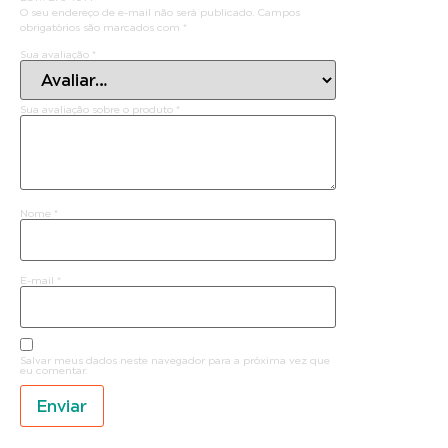
O seu endereço de e-mail não será publicado.
Campos
obrigatórios são marcados com
*
Sua avaliação
*
Sua avaliação sobre o produto
*
Nome
*
E-mail
*
Salvar meus dados neste navegador para a próxima vez que
eu comentar.